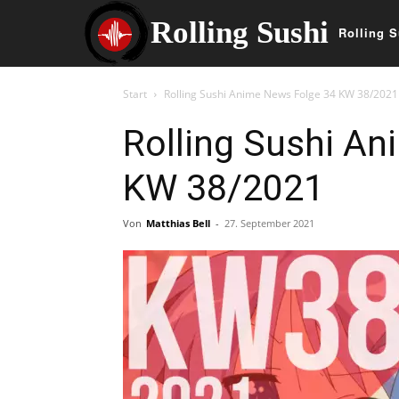
Rolling Sushi
Rolling S
Start
Rolling Sushi Anime News Folge 34 KW 38/2021
Rolling Sushi A
KW 38/2021
Von
Matthias Bell
-
27. September 2021