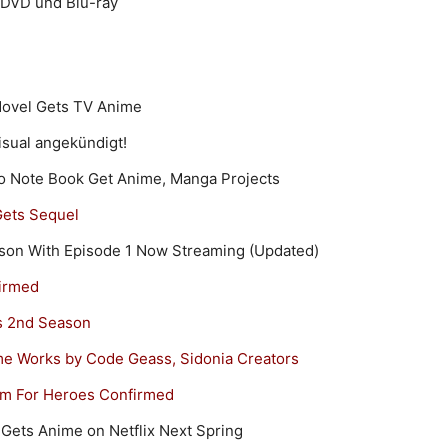
 DVD und Blu-ray
Novel Gets TV Anime
Visual angekündigt!
no Note Book Get Anime, Manga Projects
Gets Sequel
on With Episode 1 Now Streaming (Updated)
irmed
s 2nd Season
ime Works by Code Geass, Sidonia Creators
om For Heroes Confirmed
Gets Anime on Netflix Next Spring