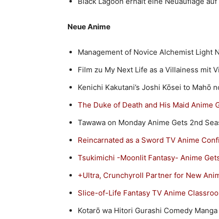
Black Lagoon erhält eine Neuauflage auf
Neue Anime
Management of Novice Alchemist Light 
Film zu My Next Life as a Villainess mit 
Kenichi Kakutani’s Joshi Kōsei to Mahō 
The Duke of Death and His Maid Anime 
Tawawa on Monday Anime Gets 2nd Seas
Reincarnated as a Sword TV Anime Conf
Tsukimichi -Moonlit Fantasy- Anime Get
+Ultra, Crunchyroll Partner for New An
Slice-of-Life Fantasy TV Anime Classro
Kotarō wa Hitori Gurashi Comedy Manga 