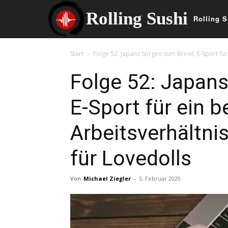
Rolling Sushi
Rolling S
Start
Folge 52: Japans Sorgen zum Brexit, E-Sport für
Folge 52: Japans
E-Sport für ein 
Arbeitsverhältni
für Lovedolls
Von
Michael Ziegler
-
5. Februar 2020