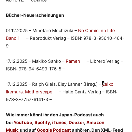
Bücher-Neuerscheinungen
01.12.2025 – Minetaro Mochizuki –
No Comic, no Life
Band 1
– Reprodukt Verlag – ISBN: 978-3-95640-484-
9 –
17.12.2025 – Makiko Sanko –
Ramen
– Librero Verlag –
ISBN: 978-94-6499-176-5 –
17.12.2025 – Ralph Gleis, Elsy Lahner (Hrsg.) –
Leiko
Ikemura. Motherscape
– Hatje Cantz Verlag – ISBN:
978-3-7757-6141-3 –
Wie immer könnt ihr den Japan-Podcast auch
bei
YouTube
,
Spotify
,
iTunes
,
Deezer
,
Amazon
Music
und auf
Google Podcast
anhören. Den XML-Feed