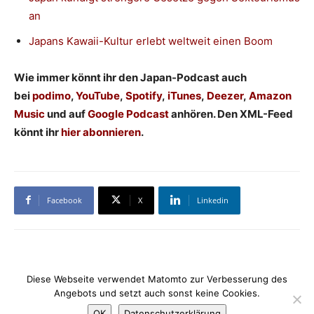
an
Japans Kawaii-Kultur erlebt weltweit einen Boom
Wie immer könnt ihr den Japan-Podcast auch
bei
podimo
,
YouTube
,
Spotify
,
iTunes
,
Deezer
,
Amazon
Music
und auf
Google Podcast
anhören. Den XML-Feed
könnt ihr
hier abonnieren
.
Facebook
X
Linkedin
Diese Webseite verwendet Matomto zur Verbesserung des
Angebots und setzt auch sonst keine Cookies.
Datenschutzerklärung
Impressum
Kontakt
OK
Datenschutzerklärung