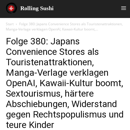
Rolling Sushi
Start
Folge 380: Japans Convenience Stores als Touristenattraktionen,
Manga-Verlage verklagen OpenAI, Kawaii-Kultur boomt,...
Folge 380: Japans
Convenience Stores als
Touristenattraktionen,
Manga-Verlage verklagen
OpenAI, Kawaii-Kultur boomt,
Sextourismus, härtere
Abschiebungen, Widerstand
gegen Rechtspopulismus und
teure Kinder