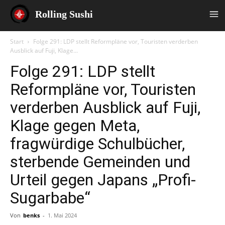
Rolling Sushi
Start
Folge 291: LDP stellt Reformpläne vor, Touristen verderben
Ausblick auf Fuji, Klage...
Folge 291: LDP stellt
Reformpläne vor, Touristen
verderben Ausblick auf Fuji,
Klage gegen Meta,
fragwürdige Schulbücher,
sterbende Gemeinden und
Urteil gegen Japans „Profi-
Sugarbabe“
Von
benks
-
1. Mai 2024