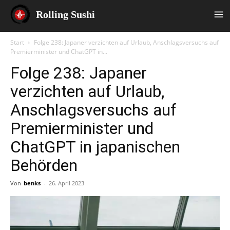
Rolling Sushi
Start
Folge 238: Japaner verzichten auf Urlaub, Anschlagsversuchs auf
Premierminister und ChatGPT in...
Folge 238: Japaner
verzichten auf Urlaub,
Anschlagsversuchs auf
Premierminister und
ChatGPT in japanischen
Behörden
Von
benks
-
26. April 2023