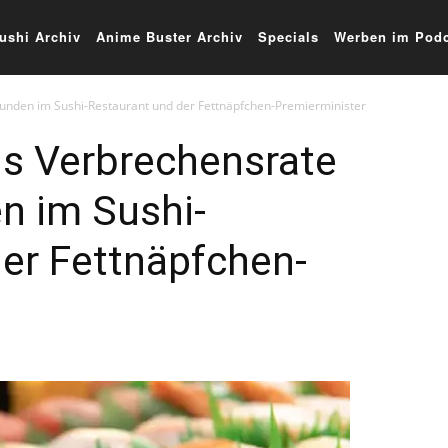
ushi Archiv
Anime Buster Archiv
Specials
Werben im Podc
lkunden im Sushi-Restaurant und der Fettnäpfchen-Premierminister
ns Verbrechensrate
en im Sushi-
er Fettnäpfchen-