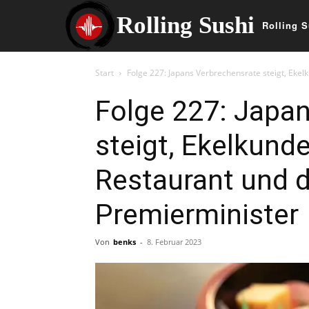
Rolling Sushi
Rolling S
Start
Folge 227: Japans Verbrechensrate steigt, Eke
Folge 227: Japa
steigt, Ekelkund
Restaurant und d
Premierminister
Von
benks
-
8. Februar 2023