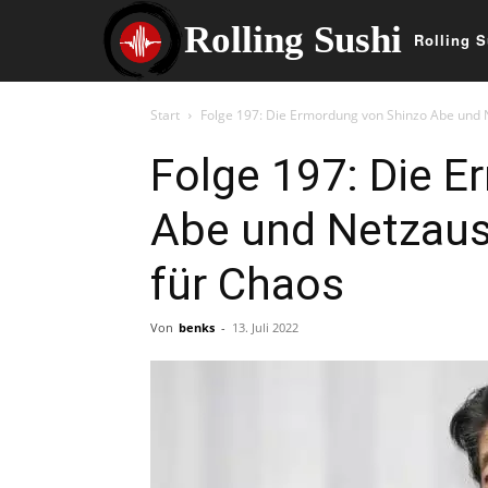
Rolling Sushi
Rolling S
Start
Folge 197: Die Ermordung von Shinzo Abe und Ne
Folge 197: Die 
Abe und Netzausf
für Chaos
Von
benks
-
13. Juli 2022