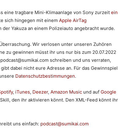
ss eine tragbare Mini-Klimaanlage von Sony zurzeit
ein
ste sich hingegen mit einem
Apple AirTag
on der Yakuza an einem Polizeiauto angebracht wurde.
 Überraschung. Wir verlosen unter unseren Zuhören
ine zu gewinnen müsst ihr uns nur bis zum 20.07.2022
n podcast@sumikai.com schreiben und uns verraten,
 gibt dabei nicht eure Adresse an. Für das Gewinnspiel
unsere
Datenschutzbestimmungen
.
potify
,
iTunes
,
Deezer
,
Amazon Music
und auf
Google
 Skill, den ihr aktivieren könnt. Den XML-Feed könnt ihr
reibt uns einfach:
podcast@sumikai.com