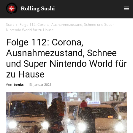
Rolling Sushi
Start
Folge 112: Corona, Ausnahmezustand, Schnee und Super
Nintendo World für zu Hause
Folge 112: Corona,
Ausnahmezustand, Schnee
und Super Nintendo World für
zu Hause
Von
benks
-
13. Januar 2021