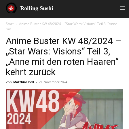
Rolling Sushi
Start
Anime Buster KW 48/2024 – "Star Wars: Visions" Teil 3, "Anne
mit...
Anime Buster KW 48/2024 –
„Star Wars: Visions“ Teil 3,
„Anne mit den roten Haaren“
kehrt zurück
Von
Matthias Bell
-
29. November 2024