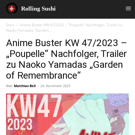
Rolling Sushi
Start
Anime Buster KW 47/2023 – "Poupelle" Nachfolger, Trailer zu
Naoko Yamadas "Garden...
Anime Buster KW 47/2023 –
„Poupelle“ Nachfolger, Trailer
zu Naoko Yamadas „Garden
of Remembrance“
Von
Matthias Bell
-
24. November 2023