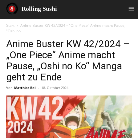
Rolling Sushi
Start
Anime Buster KW 42/2024 – "One Piece" Anime macht Pause,
"Oshi no...
Anime Buster KW 42/2024 –
„One Piece“ Anime macht
Pause, „Oshi no Ko“ Manga
geht zu Ende
Von
Matthias Bell
-
18. Oktober 2024