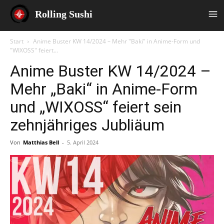
Rolling Sushi
Start
Anime Buster KW 14/2024 – Mehr "Baki" in Anime-Form und
"WIXOSS" feiert...
Anime Buster KW 14/2024 –
Mehr „Baki“ in Anime-Form
und „WIXOSS“ feiert sein
zehnjähriges Jubliäum
Von
Matthias Bell
-
5. April 2024