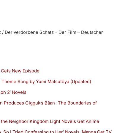
/ Der verdorbene Schatz – Der Film – Deutscher
e Gets New Episode
h Theme Song by Yumi Matsutōya (Updated)
on 2‘ Novels
n Produces Gigguk’s Bâan -The Boundaries of
of the Neighbor Kingdom Light Novels Get Anime
ty, So I Tried Confessing to Her‘ Novels, Manga Get TV