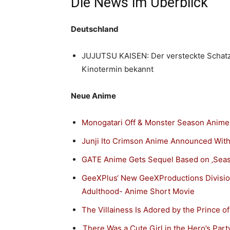
Die News im Überblick
Deutschland
JUJUTSU KAISEN: Der versteckte Schatz 
Kinotermin bekannt
Neue Anime
Monogatari Off & Monster Season Anim
Junji Ito Crimson Anime Announced Wit
GATE Anime Gets Sequel Based on ‚Seas
GeeXPlus‘ New GeeXProductions Divisio
Adulthood- Anime Short Movie
The Villainess Is Adored by the Prince 
‚There Was a Cute Girl in the Hero’s Par