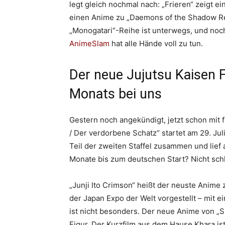
legt gleich nochmal nach: „Frieren“ zeigt e
einen Anime zu „Daemons of the Shadow Re
„Monogatari“-Reihe ist unterwegs, und noch
AnimeSlam
hat alle Hände voll zu tun.
Der neue Jujutsu Kaisen 
Monats bei uns
Gestern noch angekündigt, jetzt schon mit 
/ Der verdorbene Schatz“ startet am 29. Jul
Teil der zweiten Staffel zusammen und lief
Monate bis zum deutschen Start? Nicht schl
„Junji Ito Crimson“ heißt der neuste Anime
der Japan Expo der Welt vorgestellt – mit e
ist nicht besonders. Der neue Anime von „
Figur. Der Kurzfilm aus dem Hause Khara is