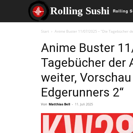
Rolling Sushi
Rolling S
Start
Anime Buster 11/07/2025 – "Die Tagebücher der
Anime Buster 11
Tagebücher der 
weiter, Vorschau
Edgerunners 2“
Von
Matthias Bell
-
11. Juli 2025