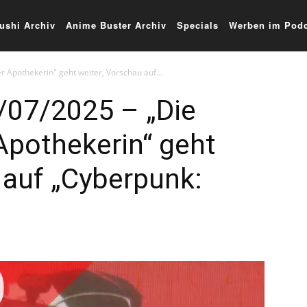
ushi Archiv
Anime Buster Archiv
Specials
Werben im Podc
 Apothekerin" geht weiter, Vorschau auf...
/07/2025 – „Die
Apothekerin“ geht
 auf „Cyberpunk: