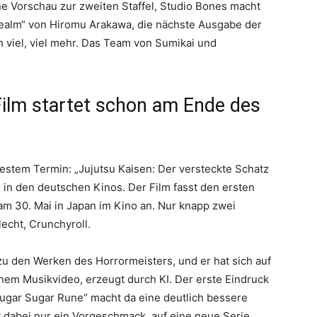
ine Vorschau zur zweiten Staffel, Studio Bones macht
alm“ von Hiromu Arakawa, die nächste Ausgabe der
 viel, viel mehr. Das Team von Sumikai und
Film startet schon am Ende des
festem Termin: „Jujutsu Kaisen: Der versteckte Schatz
i in den deutschen Kinos. Der Film fasst den ersten
 am 30. Mai in Japan im Kino an. Nur knapp zwei
echt, Crunchyroll.
 zu den Werken des Horrormeisters, und er hat sich auf
inem Musikvideo, erzeugt durch KI. Der erste Eindruck
Sugar Sugar Rune“ macht da eine deutlich bessere
t dabei nur ein Vorgeschmack, auf eine neue Serie